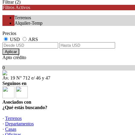
Filtrar
(2)
Filtros Activos
Terrenos
Alquiler-Temp
Precios
USD
ARS
Aplicar
Apto crédito
0
Av. 19 N° 712 e/ 46 y 47
Seguinos en
Asociados con
¿Qué estás buscando?
·
Terrenos
·
Departamentos
·
Casas
·
Oficinas