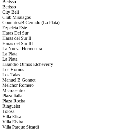
Berisso
Berisso
City Bell
Club Miralagos
Countries/B.Cerrado (La Plata)
Ezpeleta Este
Haras Del Sur
Haras del Sur II
Haras del Sur III
La Nueva Hermosura
La Plata
La Plata
Lisandro Olmos Etcheverry
Los Hornos
Los Talas
Manuel B Gonnet
Melchor Romero
Microcentro
Plaza Italia
Plaza Rocha
Ringuelet
Tolosa
Villa Elisa
Villa Elvira
Villa Parque Sicardi