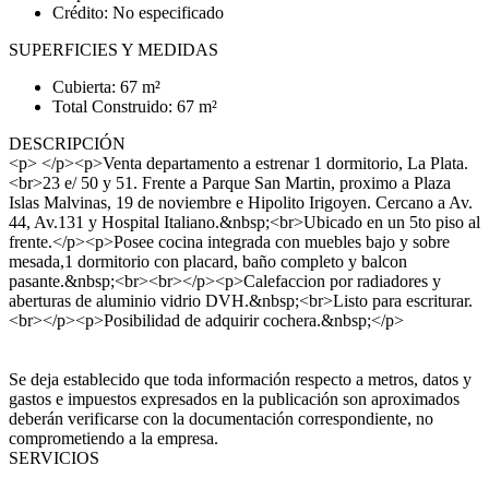
Crédito: No especificado
SUPERFICIES Y MEDIDAS
Cubierta: 67 m²
Total Construido: 67 m²
DESCRIPCIÓN
<p> </p><p>Venta departamento a estrenar 1 dormitorio, La Plata.
<br>23 e/ 50 y 51. Frente a Parque San Martin, proximo a Plaza
Islas Malvinas, 19 de noviembre e Hipolito Irigoyen. Cercano a Av.
44, Av.131 y Hospital Italiano.&nbsp;<br>Ubicado en un 5to piso al
frente.</p><p>Posee cocina integrada con muebles bajo y sobre
mesada,1 dormitorio con placard, baño completo y balcon
pasante.&nbsp;<br><br></p><p>Calefaccion por radiadores y
aberturas de aluminio vidrio DVH.&nbsp;<br>Listo para escriturar.
<br></p><p>Posibilidad de adquirir cochera.&nbsp;</p>
Se deja establecido que toda información respecto a metros, datos y
gastos e impuestos expresados en la publicación son aproximados
deberán verificarse con la documentación correspondiente, no
comprometiendo a la empresa.
SERVICIOS