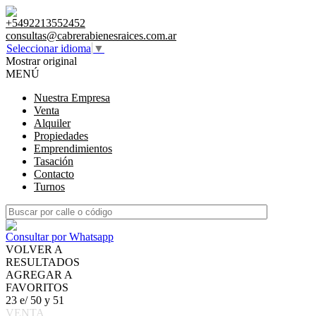
+5492213552452
consultas@cabrerabienesraices.com.ar
Seleccionar idioma
▼
Mostrar original
MENÚ
Nuestra Empresa
Venta
Alquiler
Propiedades
Emprendimientos
Tasación
Contacto
Turnos
Consultar por Whatsapp
VOLVER A
RESULTADOS
AGREGAR A
FAVORITOS
23 e/ 50 y 51
VENTA