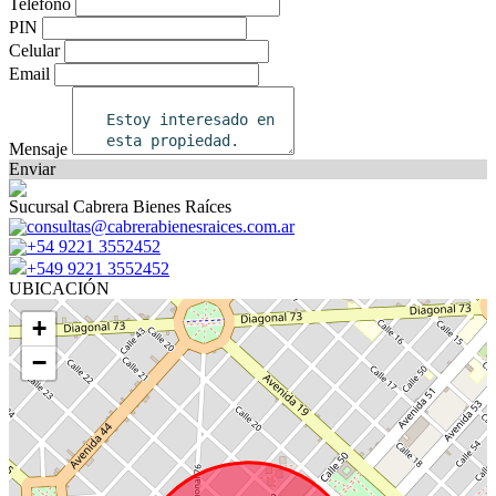
Teléfono
PIN
Celular
Email
Mensaje
Enviar
Sucursal Cabrera Bienes Raíces
consultas@cabrerabienesraices.com.ar
+54 9221 3552452
+549 9221 3552452
UBICACIÓN
+
−