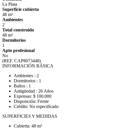
La Plata
Superficie cubierta
48 m²
Ambientes
2
Total construido
48 m²
Dormitorios
1
Apto profesional
No
(REF. CAP8073448)
INFORMACIÓN BÁSICA
Ambientes : 2
Dormitorios : 1
Baños : 1
Antigüedad : 26 Años
Expensas: $ 100.000
Disposición: Frente
Crédito: No especificado
SUPERFICIES Y MEDIDAS
Cubierta: 48 m²