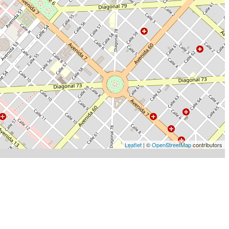
Leaflet
| ©
OpenStreetMap
contributors