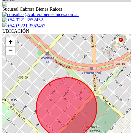
Sucursal Cabrera Bienes Raíces
consultas@cabrerabienesraices.com.ar
+54 9221 3552452
+549 9221 3552452
UBICACIÓN
+
−