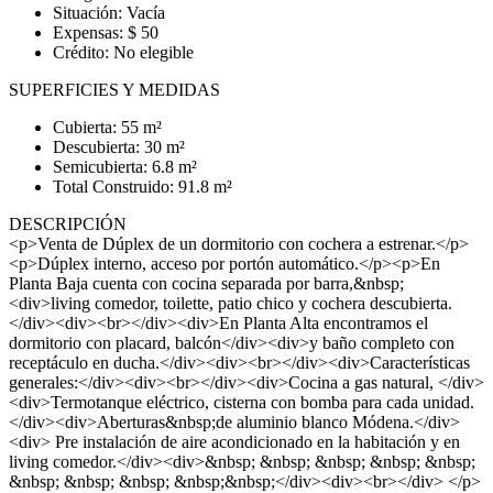
Situación: Vacía
Expensas: $ 50
Crédito: No elegible
SUPERFICIES Y MEDIDAS
Cubierta: 55 m²
Descubierta: 30 m²
Semicubierta: 6.8 m²
Total Construido: 91.8 m²
DESCRIPCIÓN
<p>Venta de Dúplex de un dormitorio con cochera a estrenar.</p>
<p>Dúplex interno, acceso por portón automático.</p><p>En
Planta Baja cuenta con cocina separada por barra,&nbsp;
<div>living comedor, toilette, patio chico y cochera descubierta.
</div><div><br></div><div>En Planta Alta encontramos el
dormitorio con placard, balcón</div><div>y baño completo con
receptáculo en ducha.</div><div><br></div><div>Características
generales:</div><div><br></div><div>Cocina a gas natural, </div>
<div>Termotanque eléctrico, cisterna con bomba para cada unidad.
</div><div>Aberturas&nbsp;de aluminio blanco Módena.</div>
<div> Pre instalación de aire acondicionado en la habitación y en
living comedor.</div><div>&nbsp; &nbsp; &nbsp; &nbsp; &nbsp;
&nbsp; &nbsp; &nbsp; &nbsp;&nbsp;</div><div><br></div> </p>