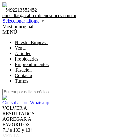
+5492213552452
consultas@cabrerabienesraices.com.ar
Seleccionar idioma
▼
Mostrar original
MENÚ
Nuestra Empresa
Venta
Alquiler
Propiedades
Emprendimientos
Tasación
Contacto
Turnos
Consultar por Whatsapp
VOLVER A
RESULTADOS
AGREGAR A
FAVORITOS
71/ e 133 y 134
VENTA