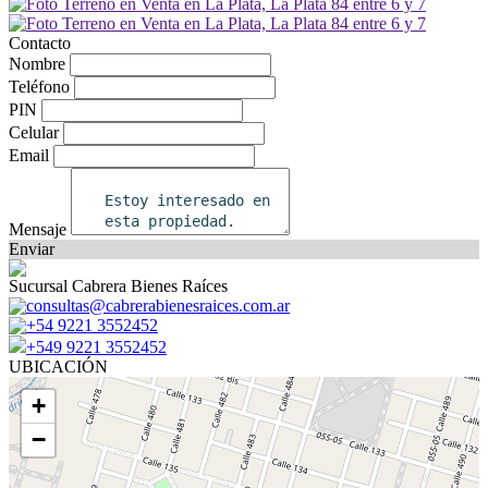
Contacto
Nombre
Teléfono
PIN
Celular
Email
Mensaje
Enviar
Sucursal Cabrera Bienes Raíces
consultas@cabrerabienesraices.com.ar
+54 9221 3552452
+549 9221 3552452
UBICACIÓN
+
−