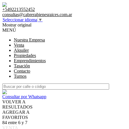
+5492213552452
consultas@cabrerabienesraices.com.ar
Seleccionar idioma
▼
Mostrar original
MENÚ
Nuestra Empresa
Venta
Alquiler
Propiedades
Emprendimientos
Tasación
Contacto
Turnos
Consultar por Whatsapp
VOLVER A
RESULTADOS
AGREGAR A
FAVORITOS
84 entre 6 y 7
VENTA