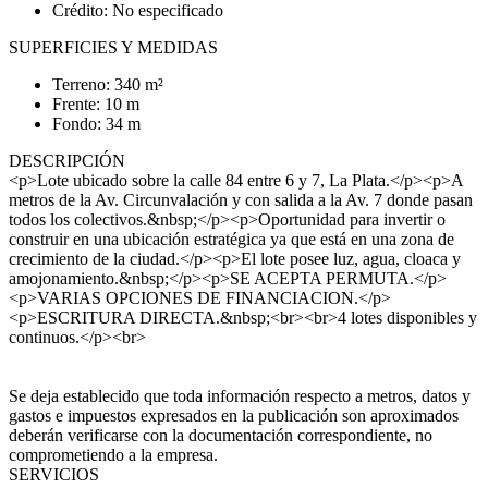
Crédito: No especificado
SUPERFICIES Y MEDIDAS
Terreno: 340 m²
Frente: 10 m
Fondo: 34 m
DESCRIPCIÓN
<p>Lote ubicado sobre la calle 84 entre 6 y 7, La Plata.</p><p>A
metros de la Av. Circunvalación y con salida a la Av. 7 donde pasan
todos los colectivos.&nbsp;</p><p>Oportunidad para invertir o
construir en una ubicación estratégica ya que está en una zona de
crecimiento de la ciudad.</p><p>El lote posee luz, agua, cloaca y
amojonamiento.&nbsp;</p><p>SE ACEPTA PERMUTA.</p>
<p>VARIAS OPCIONES DE FINANCIACION.</p>
<p>ESCRITURA DIRECTA.&nbsp;<br><br>4 lotes disponibles y
continuos.</p><br>
Se deja establecido que toda información respecto a metros, datos y
gastos e impuestos expresados en la publicación son aproximados
deberán verificarse con la documentación correspondiente, no
comprometiendo a la empresa.
SERVICIOS