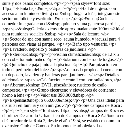
suite y dos baños completos.</p><p><span style="font-size:
14px;">Planta baja:&nbsp;</span></p><p>Hall de ingreso con
acceso a un luminoso living con&nbsp; hogar a leña, integran este
sector un toilette y escritorio .&nbsp; </p><p>&nbsp;Cocina -
comedor integrada con el&nbsp; quincho y una generosa parrilla ,
</p><p>&nbsp;Galeria extensa de aproximadamente 100mtrs2 ideal
para reuniones sociales,&nbsp;</p><p>Sala de lectura.</p>
<p>Sector de spa con sauna seco, sauna humedo, y jacuzzi para 4
personas con vistas al parque. </p><p>Baño tipo vestuario.</p>
<p>Lavadero, deposito y bauleras de jardineria.</p>
<p>Exterior:&nbsp;</p><p>Piscina climatizada&nbsp; de 12 x 5
con cobertor automatico.</p><p>Solarium con barra de tragos.</p>
<p>Quincho de paja junto a la piscina .</p><p>Parquizacion en
todo el perimetro del lote.</p><p>Ademas la propiedad cuenta con
un deposito, lavadero y bauleras para jardineria. </p><p>Detalles
adicionales: </p><p>Calefaccion e central con por radiadores,</p>
<p>Aberturas&nbsp; DVH, pisos&nbsp; rusticos de estilo
campestre.</p><p>Grupo electrgeno y elevadores de corriente ;
horno a leña</p><p>Valor uss 390.000&nbsp;</p>
<p>Expensas&nbsp; $ 650.000&nbsp;</p><p>Una casa idelal para
disfrutar en familia y con amigos .</p><p>Sobre campos de Roca :
</p><p><span style="font-size: 14px;">&nbsp;Campos de Roca es
el primer Desarrollo Urbanístico de Campos de Roca SA.Pionero en
el Corredor de la Ruta 2, desde el año 1994, se establece como un
exclusivo Club de Campo. Su imponente arboleda y las