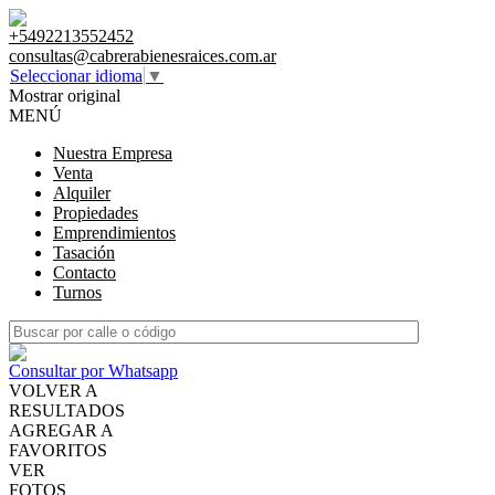
+5492213552452
consultas@cabrerabienesraices.com.ar
Seleccionar idioma
▼
Mostrar original
MENÚ
Nuestra Empresa
Venta
Alquiler
Propiedades
Emprendimientos
Tasación
Contacto
Turnos
Consultar por Whatsapp
VOLVER A
RESULTADOS
AGREGAR A
FAVORITOS
VER
FOTOS