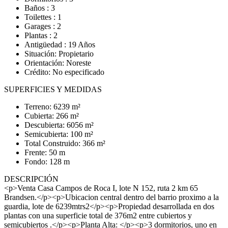
Baños : 3
Toilettes : 1
Garages : 2
Plantas : 2
Antigüedad : 19 Años
Situación: Propietario
Orientación: Noreste
Crédito: No especificado
SUPERFICIES Y MEDIDAS
Terreno: 6239 m²
Cubierta: 266 m²
Descubierta: 6056 m²
Semicubierta: 100 m²
Total Construido: 366 m²
Frente: 50 m
Fondo: 128 m
DESCRIPCIÓN
<p>Venta Casa Campos de Roca I, lote N 152, ruta 2 km 65
Brandsen.</p><p>Ubicacion central dentro del barrio proximo a la
guardia, lote de 6239mtrs2</p><p>Propiedad desarrollada en dos
plantas con una superficie total de 376m2 entre cubiertos y
semicubiertos .</p><p>Planta Alta: </p><p>3 dormitorios, uno en