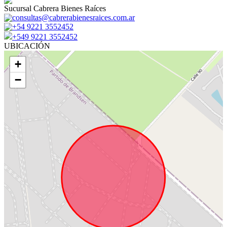
Sucursal Cabrera Bienes Raíces
consultas@cabrerabienesraices.com.ar
+54 9221 3552452
+549 9221 3552452
UBICACIÓN
+
−